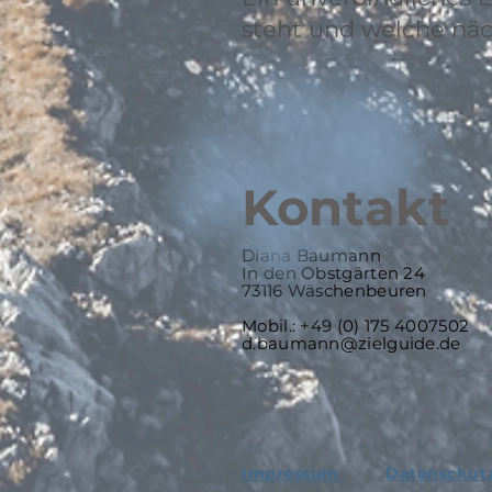
steht und welche näch
Kontakt
Diana Baumann
In den Obstgärten 24
73116 Wäschenbeuren
Mobil.: +49 (0) 175 4007502
d.baumann@zielguide.de
Impressum
Datenschu