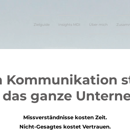
Zielguide
Insights MDI
Über mich
Zusamm
 Kommunikation st
t das ganze Untern
Missverständnisse kosten Zeit.
Nicht-Gesagtes kostet Vertrauen.