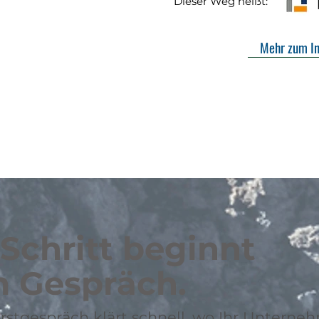
Dieser 
Mehr zum In
 Schritt beginnt
m Gespräch.
Erstgespräch klärt schnell, wo Ihr Untern