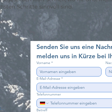
sten Schritte sinnvoll sind.
Senden Sie uns eine Nachr
melden uns in Kürze bei I
Vorname
*
Nac
E-Mail-Adresse
*
Telefonnummer
tz
Betreff