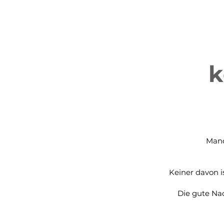
k
Manc
Keiner davon i
Die gute Nac