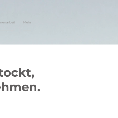
enarbeit
Mehr
ockt,
ehmen.