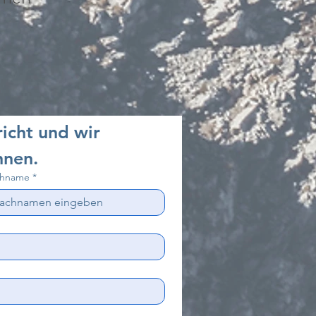
icht und wir 
hnen.
hname
*